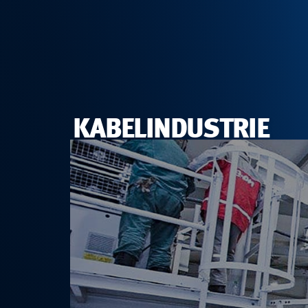
K
A
B
E
L
I
N
D
U
S
T
R
I
E