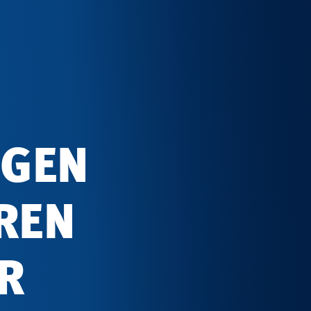
GEN
HREN
R